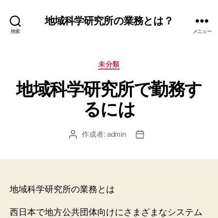
地域科学研究所の業務とは？
検索
メニュー
カ
未分類
テ
地域科学研究所で勤務す
ゴ
リ
るには
ー
作成者:
admin
投
投
稿
稿
者
日
地域科学研究所の業務とは
西日本で地方公共団体向けにさまざまなシステム